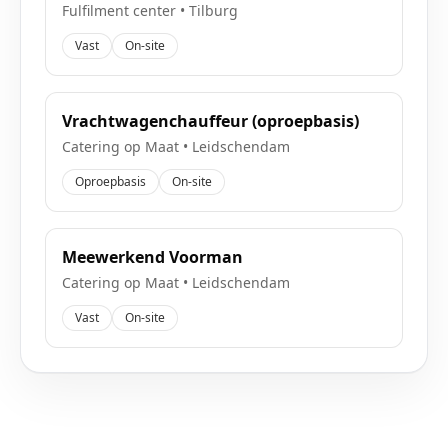
Fulfilment center
•
Tilburg
Vast
On-site
Vrachtwagenchauffeur (oproepbasis)
Catering op Maat
•
Leidschendam
Oproepbasis
On-site
Meewerkend Voorman
Catering op Maat
•
Leidschendam
Vast
On-site