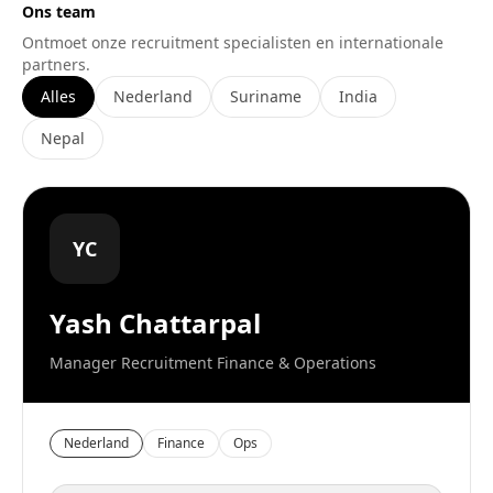
Ons team
Ontmoet onze recruitment specialisten en internationale
partners.
Alles
Nederland
Suriname
India
Nepal
YC
Yash Chattarpal
Manager Recruitment Finance & Operations
Nederland
Finance
Ops