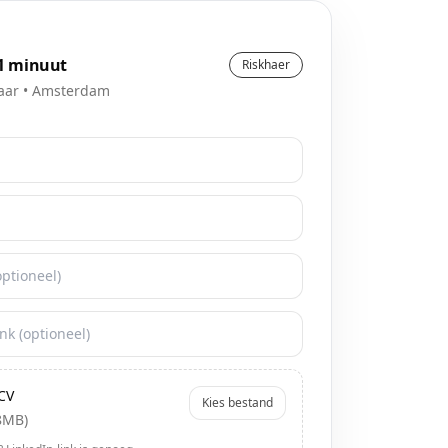
 1 minuut
Riskhaer
aar
•
Amsterdam
CV
Kies bestand
8MB)