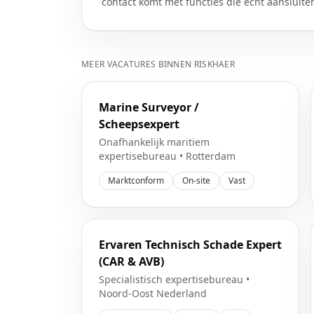
contact komt met functies die echt aansluite
MEER VACATURES BINNEN
RISKHAER
Marine Surveyor /
Scheepsexpert
Onafhankelijk maritiem
expertisebureau
•
Rotterdam
Marktconform
On-site
Vast
Ervaren Technisch Schade Expert
(CAR & AVB)
Specialistisch expertisebureau
•
Noord-Oost Nederland