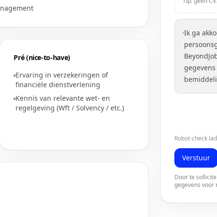
Tip: geen CV?
anagement
Ik ga akk
persoons
BeyondJo
Pré (nice-to-have)
gegevens 
Ervaring in verzekeringen of
bemiddel
financiële dienstverlening
Kennis van relevante wet- en
regelgeving (Wft / Solvency / etc.)
Robot-check lad
Verstuur
Door te sollici
gegevens voor r