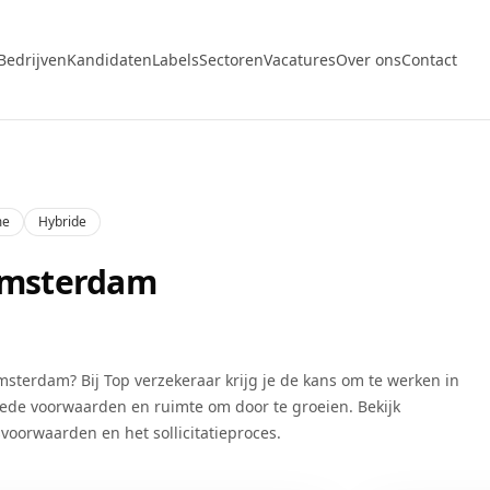
Bedrijven
Kandidaten
Labels
Sectoren
Vacatures
Over ons
Contact
me
Hybride
 Amsterdam
msterdam
? Bij
Top verzekeraar
krijg je de kans om te werken in
oede voorwaarden en ruimte om door te groeien. Bekijk
svoorwaarden en het sollicitatieproces.