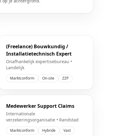
n op je achtergrond.
(Freelance) Bouwkundig /
Installatietechnisch Expert
Onafhankelijk expertisebureau
•
Landelijk
Marktconform
On-site
ZZP
Medewerker Support Claims
Internationale
verzekeringsorganisatie
•
Randstad
Marktconform
Hybride
Vast