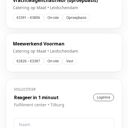
Vrachtwagenchauffeur (oproepbasis)
Catering op Maat
•
Leidschendam
€3391 – €3806
On-site
Oproepbasis
Meewerkend Voorman
Catering op Maat
•
Leidschendam
€2826 – €3387
On-site
Vast
SOLLICITEER
Reageer in 1 minuut
LogiHire
Fulfilment center
•
Tilburg