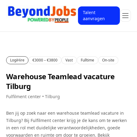
Talent
aanvragen
LogiHire
€3000 – €3800
Vast
Fulltime
On-site
Warehouse Teamlead vacature
Tilburg
Fulfilment center • Tilburg
Ben jij op zoek naar een
warehouse teamlead
vacature in
Tilburg
? Bij
Fulfilment center
krijg je de kans om te werken
in een rol met duidelijke verantwoordelijkheden, goede
voorwaarden en ruimte om door te groeien. Bekijk